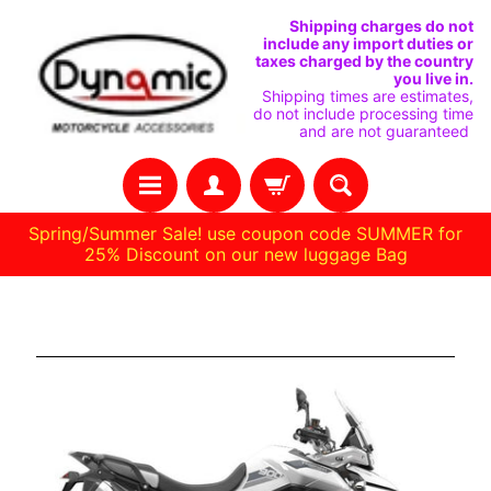
IR
IR
Shipping charges do not
include any import duties or
DIRECTAMENTE
DIRECTAMENTE
taxes charged by the country
you live in.
AL
AL
Shipping times are estimates,
do not include processing time
CONTENIDO
MENÚ
and are not guaranteed
LATERAL
Spring/Summer Sale! use coupon code SUMMER for
25% Discount on our new luggage Bag
C
Triump Tiger 900 850
A
S
A
R
E