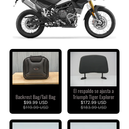
V
I
S
I
O
N
E
S
D
E
C
L
I
El respaldo se ajusta a
E
Backrest Bag/Tail Bag
Triumph Tiger Explorer
N
$99.99 USD
$172.99 USD
T
$119.99 USD
$183.99 USD
E
S