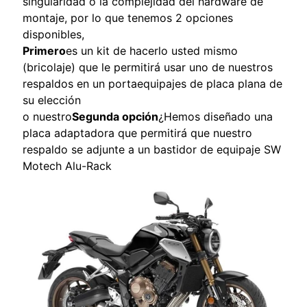
singularidad o la complejidad del hardware de
V
montaje, por lo que tenemos 2 opciones
I
disponibles,
S
Primero
es un kit de hacerlo usted mismo
I
(bricolaje) que le permitirá usar uno de nuestros
O
respaldos en un portaequipajes de placa plana de
N
su elección
E
o nuestro
Segunda opción
¿Hemos diseñado una
S
placa adaptadora que permitirá que nuestro
D
respaldo se adjunte a un bastidor de equipaje SW
E
Motech Alu-Rack
C
L
I
E
N
T
E
S