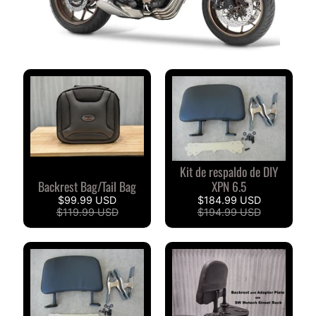
D
u
c
EXPAND CHILD MENU
a
t
i
B
M
EXPAND CHILD MENU
W
Kit de respaldo de DIY
Backrest Bag/Tail Bag
XPN 6.5
T
$99.99 USD
$184.99 USD
R
$119.99 USD
$194.99 USD
I
U
EXPAND CHILD MENU
N
F
O