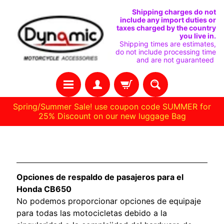
IR
IR
Shipping charges do not
include any import duties or
DIRECTAMENTE
DIRECTAMENTE
taxes charged by the country
you live in.
AL
AL
Shipping times are estimates,
do not include processing time
CONTENIDO
MENÚ
and are not guaranteed
LATERAL
Spring/Summer Sale! use coupon code SUMMER for
25% Discount on our new luggage Bag
C
Honda CB650
A
S
Opciones de respaldo de pasajeros para el
A
Honda CB650
No podemos proporcionar opciones de equipaje
R
para todas las motocicletas debido a la
E