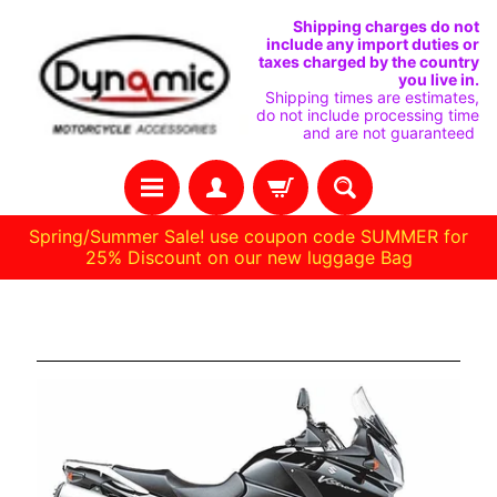
IR
IR
Shipping charges do not
include any import duties or
DIRECTAMENTE
DIRECTAMENTE
taxes charged by the country
you live in.
AL
AL
Shipping times are estimates,
do not include processing time
CONTENIDO
MENÚ
and are not guaranteed
LATERAL
Spring/Summer Sale! use coupon code SUMMER for
25% Discount on our new luggage Bag
C
Suzuki dl 1000 02-13
A
S
A
R
E