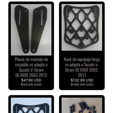
D
u
c
EXPAND CHILD MENU
a
t
i
B
M
EXPAND CHILD MENU
W
Placas de montaje de
Rack de equipaje largo
respaldo se adapta a
se adapta a Suzuki v-
T
Suzuki V-Strom
Strom DL1000 2002-
R
DL1000 2002-2013
2013
I
$47.99 USD
$132.99 USD
U
$58.99 USD
$142.99 USD
EXPAND CHILD MENU
N
F
O