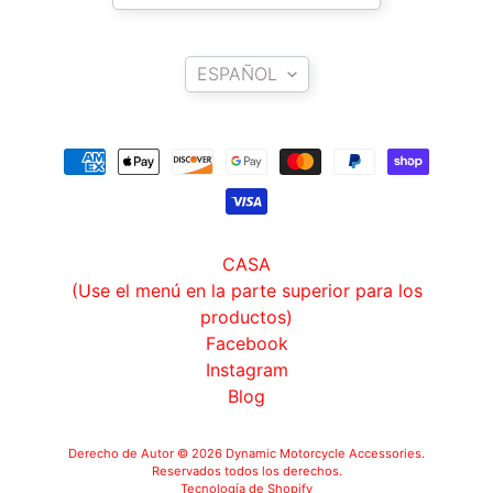
m
EXPAND CHILD MENU
a
Idioma
h
ESPAÑOL
a
K
a
w
a
EXPAND CHILD MENU
s
a
CASA
k
(Use el menú en la parte superior para los
i
productos)
Facebook
H
Instagram
U
Blog
S
Q
Derecho de Autor © 2026
Dynamic Motorcycle Accessories
.
V
EXPAND CHILD MENU
Reservados todos los derechos.
Tecnología de Shopify