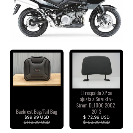
V
I
S
I
O
N
E
S
D
E
C
L
I
El respaldo XP se
E
ajusta a Suzuki v-
N
Strom DL1000 2002-
T
Backrest Bag/Tail Bag
2013
E
$99.99 USD
$172.99 USD
S
$119.99 USD
$183.99 USD