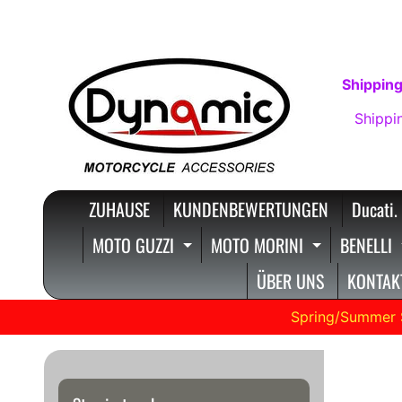
DIREKT
DIREKT
ZUM
ZUM
INHALT
SEITENMENÜ
Shipping
Shippi
ZUHAUSE
KUNDENBEWERTUNGEN
Ducati.
MOTO GUZZI
MOTO MORINI
BENELLI
EXPAND CHILD MENU
EXPAND C
ÜBER UNS
KONTAKT
Spring/Summer 
Klei