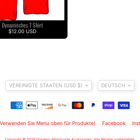
Dynamisches T Shirt
$12.00 USD
Land/Region
Sprache
VEREINIGTE STAATEN (USD $)
DEUTSCH
(Verwenden Sie Menu oben für Produkte)
Facebook
Ins
Copyright © 2026
Dynamic Motorcycle Accessories
. Alle Rechte vorbehalten.